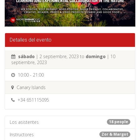
Detalles del evento
sábado
| 2 septiembre, 2023 to
domingo
| 10
septiembre, 2023
10:00 - 21:00
Canary Islands
+34 651115095
Los asistentes
18 people
Instructores
Zor & Margot