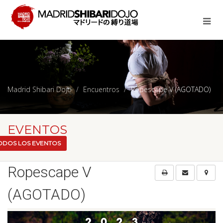
Madrid Shibari Dojo
Encuentros
Ropescape V (AGOTADO)
EVENTOS
ODOS LOS EVENTOS
Ropescape V
(AGOTADO)