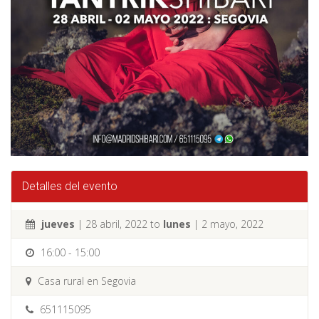
Detalles del evento
jueves
| 28 abril, 2022 to
lunes
| 2 mayo, 2022
16:00 - 15:00
Casa rural en Segovia
651115095