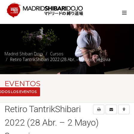
Madrid Shibari Dojo
Cursos
Retiro TantrikShibari 2022 (28 Abr. – 2 Mayo) Segovia
EVENTOS
ODOS LOS EVENTOS
Retiro TantrikShibari
2022 (28 Abr. – 2 Mayo)