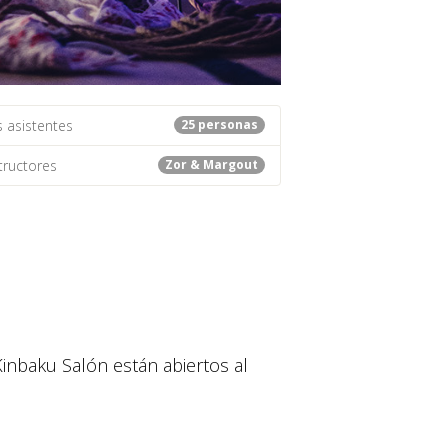
s asistentes
25 personas
tructores
Zor & Margout
Kinbaku Salón están abiertos al