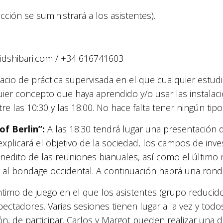
cción se suministrará a los asistentes).
dshibari.com / +34 616741603
cio de práctica supervisada en el que cualquier estud
uier concepto que haya aprendido y/o usar las instalaci
 las 10:30 y las 18:00. No hace falta tener ningún tipo 
of Berlin”:
A las 18:30 tendrá lugar una presentación 
explicará el objetivo de la sociedad, los campos de inv
inedito de las reuniones bianuales, así como el último
al bondage occidental. A continuación habrá una rond
timo de juego en el que los asistentes (grupo reducido)
ctadores. Varias sesiones tienen lugar a la vez y todos
ión, de participar. Carlos y Margot pueden realizar un