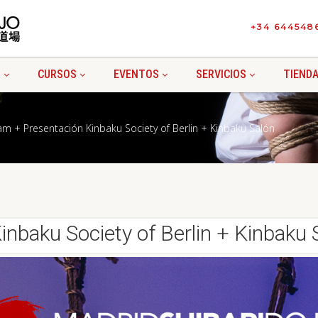
+34 644548
I
CURSOS
EVENTOS
SERVICIOS
TIEND
am + Presentación Kinbaku Society of Berlin + Kinbaku Salón
nbaku Society of Berlin + Kinbaku 