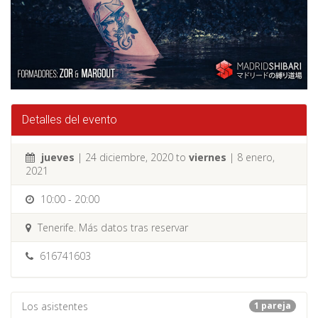
Detalles del evento
jueves
| 24 diciembre, 2020 to
viernes
| 8 enero,
2021
10:00 - 20:00
Tenerife. Más datos tras reservar
616741603
Los asistentes
1 pareja