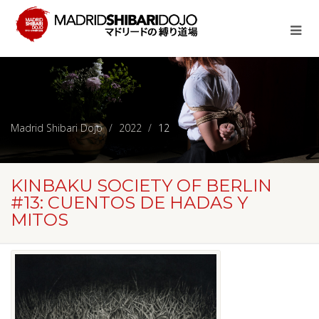
Madrid Shibari Dojo
2022
12
KINBAKU SOCIETY OF BERLIN
#13: CUENTOS DE HADAS Y
MITOS