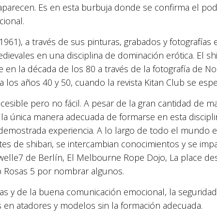
parecen. Es en esta burbuja donde se confirma el po
ional.
-1961), a través de sus pinturas, grabados y fotografías
edievales en una disciplina de dominación erótica. El sh
e en la década de los 80 a través de la fotografía de N
los años 40 y 50, cuando la revista Kitan Club se espec
sible pero no fácil. A pesar de la gran cantidad de mat
la única manera adecuada de formarse en esta disciplina 
 demostrada experiencia. A lo largo de todo el mundo
es de shibari, se intercambian conocimientos y se impa
elle7 de Berlín, El Melbourne Rope Dojo, La place des
ub Rosas 5 por nombrar algunos.
as y de la buena comunicación emocional, la seguridad
s en atadores y modelos sin la formación adecuada.