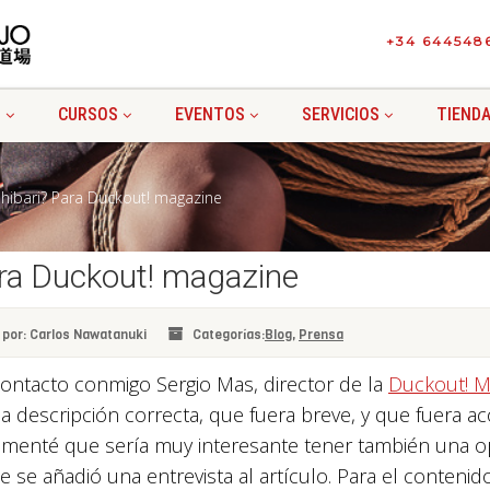
+34 644548
I
CURSOS
EVENTOS
SERVICIOS
TIEND
Shibari? Para Duckout! magazine
ara Duckout! magazine
 por: Carlos Nawatanuki
Categorías:
Blog
,
Prensa
ntacto conmigo Sergio Mas, director de la
Duckout! M
na descripción correcta, que fuera breve, y que fuera 
comenté que sería muy interesante tener también una o
ue se añadió una entrevista al artículo. Para el conteni