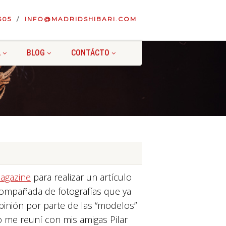
605
INFO@MADRIDSHIBARI.COM
A
BLOG
CONTÁCTO
agazine
para realizar un artículo
acompañada de fotografías que ya
pinión por parte de las “modelos”
do me reuní con mis amigas Pilar