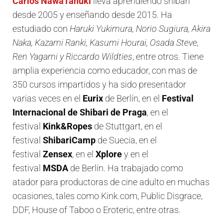
Carlos NawaTanuki
lleva aprendiendo shibari
desde 2005 y enseñando desde 2015. Ha
estudiado con
Haruki Yukimura, Norio Sugiura, Akira
Naka, Kazami Ranki, Kasumi Hourai, Osada Steve,
Ren Yagami y Riccardo Wildties
, entre otros. Tiene
amplia experiencia como educador, con mas de
350 cursos impartidos y ha sido presentador
varias veces en el
Eurix
de Berlín, en el
Festival
Internacional de Shibari de Praga
, en el
festival
Kink&Ropes
de Stuttgart, en el
festival
ShibariCamp
de Suecia, en el
festival
Zensex
, en el
Xplore
y en el
festival
MSDA
de Berlín. Ha trabajado como
atador para productoras de cine adulto en muchas
ocasiones, tales como Kink.com, Public Disgrace,
DDF, House of Taboo o Eroteric, entre otras.